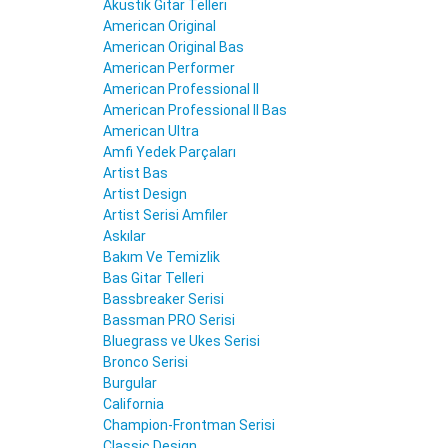
Akustik Gitar Telleri
American Original
American Original Bas
American Performer
American Professional II
American Professional II Bas
American Ultra
Amfi Yedek Parçaları
Artist Bas
Artist Design
Artist Serisi Amfiler
Askılar
Bakım Ve Temizlik
Bas Gitar Telleri
Bassbreaker Serisi
Bassman PRO Serisi
Bluegrass ve Ukes Serisi
Bronco Serisi
Burgular
California
Champion-Frontman Serisi
Classic Design