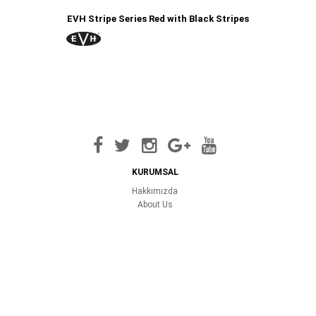
EVH Stripe Series Red with Black Stripes
KURUMSAL
Hakkımızda
About Us
Servislerimiz
İletişim
TUNE-L.COM
Garanti Şartları
Gizlilik Şartları
İade Şartları